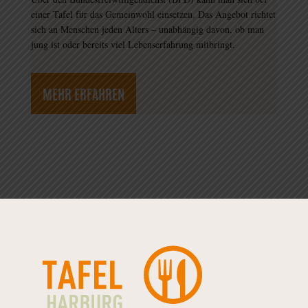
einer Tafel für das Gemeinwohl einsetzen. Das Angebot richtet
sich an Menschen jeden Alters – unabhängig davon, ob man
jung ist oder bereits viel Lebenserfahrung mitbringt.
MEHR ERFAHREN