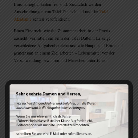
Einsatzmöglichkeiten frei sind. Zusätzlich werden
Ausschreibungen von Tafel Deutschland und der
Tafel-
Akademie
zentral veröffentlicht.
Einen Eindruck, wie die Zusammenarbeit in der Praxis
aussieht, vermittelt ein Film der Tafel Datteln: Er zeigt
verschiedene Aufgabenbereiche und wie Haupt- und Ehrenamt
gemeinsam an einem Ziel arbeiten – Lebensmittel vor der
Verschwendung bewahren und Menschen unterstützen.
Standard
Sie sehen gerade einen Platzhalterinhalt von
.
Um auf den eigentlichen Inhalt zuzugreifen, klicken Sie
auf den Button unten. Bitte beachten Sie, dass dabei
Daten an Drittanbieter weitergegeben werden.
Inhalt entsperren