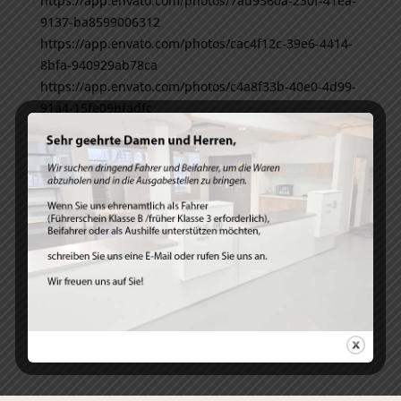
https://app.envato.com/photos/7ad9360a-230f-41ea-
9137-ba8599006312
https://app.envato.com/photos/cac4f12c-39e6-4414-
8bfa-940929ab78ca
https://app.envato.com/photos/c4a8f33b-40e0-4d99-
91a4-15fe09bfadfc
https://app.envato.com/photos/b37bbfb8-3b49-473b-
8093-701ff8aa52fa
https://app.envato.com/photos/9b47b176-9f05-43e9-
ba92-8c4340ef96a1